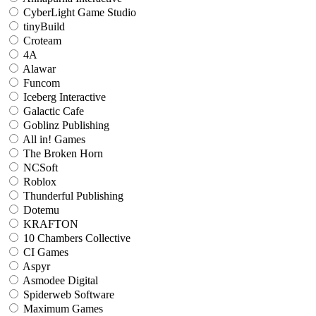
CyberLight Game Studio
tinyBuild
Croteam
4A
Alawar
Funcom
Iceberg Interactive
Galactic Cafe
Goblinz Publishing
All in! Games
The Broken Horn
NCSoft
Roblox
Thunderful Publishing
Dotemu
KRAFTON
10 Chambers Collective
CI Games
Aspyr
Asmodee Digital
Spiderweb Software
Maximum Games