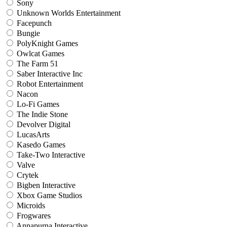
Sony
Unknown Worlds Entertainment
Facepunch
Bungie
PolyKnight Games
Owlcat Games
The Farm 51
Saber Interactive Inc
Robot Entertainment
Nacon
Lo-Fi Games
The Indie Stone
Devolver Digital
LucasArts
Kasedo Games
Take-Two Interactive
Valve
Crytek
Bigben Interactive
Xbox Game Studios
Microids
Frogwares
Annapurna Interactive