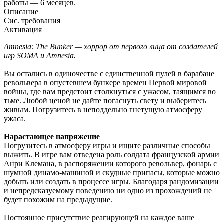
работы — 6 месяцев.
Описание
Сис. требования
Активация
Amnesia: The Bunker — хоррор от первого лица от создателей
игр SOMA и Amnesia.
Вы остались в одиночестве с единственной пулей в барабане
револьвера в опустевшем бункере времен Первой мировой
войны, где вам предстоит столкнуться с ужасом, таящимся во
тьме. Любой ценой не дайте погаснуть свету и выберитесь
живым. Погрузитесь в неподдельно гнетущую атмосферу
ужаса.
Нарастающее напряжение
Погрузитесь в атмосферу игры и ищите различные способы
выжить. В игре вам отведена роль солдата французской армии
Анри Клемана, в распоряжении которого револьвер, фонарь с
шумной динамо-машиной и скудные припасы, которые можно
добыть или создать в процессе игры. Благодаря рандомизации
и непредсказуемому поведению ни одно из прохождений не
будет похожим на предыдущие.
Постоянное присутствие реагирующей на каждое ваше