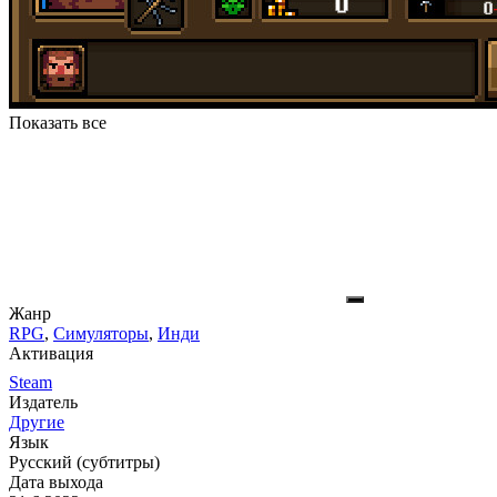
Показать все
Жанр
RPG
,
Симуляторы
,
Инди
Активация
Steam
Издатель
Другие
Язык
Русский (субтитры)
Дата выхода