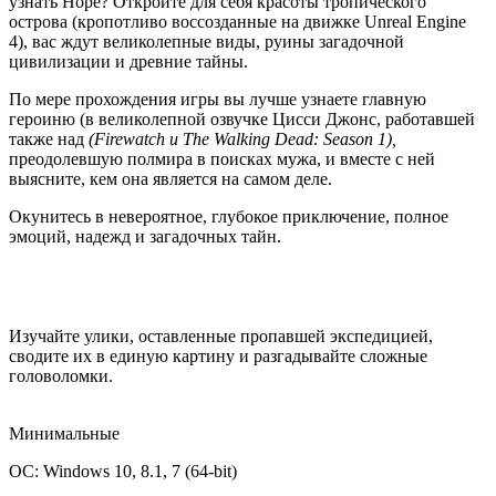
узнать Норе? Откройте для себя красоты тропического
острова (кропотливо воссозданные на движке Unreal Engine
4), вас ждут великолепные виды, руины загадочной
цивилизации и древние тайны.
По мере прохождения игры вы лучше узнаете главную
героиню (в великолепной озвучке Цисси Джонс, работавшей
также над
(Firewatch и The Walking Dead: Season 1),
преодолевшую полмира в поисках мужа, и вместе с ней
выясните, кем она является на самом деле.
Окунитесь в невероятное, глубокое приключение, полное
эмоций, надежд и загадочных тайн.
Изучайте улики, оставленные пропавшей экспедицией,
сводите их в единую картину и разгадывайте сложные
головоломки.
Минимальные
ОС: Windows 10, 8.1, 7 (64-bit)