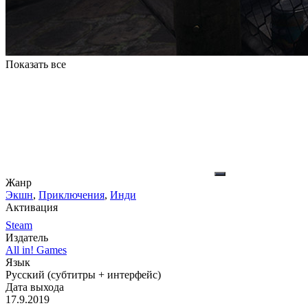
Показать все
Жанр
Экшн
,
Приключения
,
Инди
Активация
Steam
Издатель
All in! Games
Язык
Русский (субтитры + интерфейс)
Дата выхода
17.9.2019