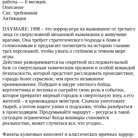
работы — 6 месяцев.
Описание
Сис. требования
Активация
DAYMARE: 1998 – это хоррор-игра на выживание от третьего
лица со сверхсложной механикой выживания и живучими
врагами. Она требует стратегического подхода к боям и
головоломкам и предлагает посмотреть на историю глазами
трех персонажей, чтобы узнать о глубоком и темном мире
игры.
Действие разворачивается на секретной исследовательской
базе со смертельным химическим оружием и особой командой
безопасности, которой предстоит расследовать происшествие,
гораздо более серьезное, чем просто незаконное
проникновение. Побудьте в шкуре элитного бойца,
вертолетчика и лесника и сыграйте свою роль в событии,
которое превратит мирный городок в смертельную зону, а его
жителей – в кровожадных монстров. Сначала уничтожьте
тварей, а потом ищите улики и подсказки, чтобы разобраться
в происходящем. Продумывайте маршрут – ресурсы в такой
ситуации ограничены! Когда кошмары становятся
реальностью, может случиться все, что угодно...
Фанаты культовых кинолент и классических мрачных хоррор-