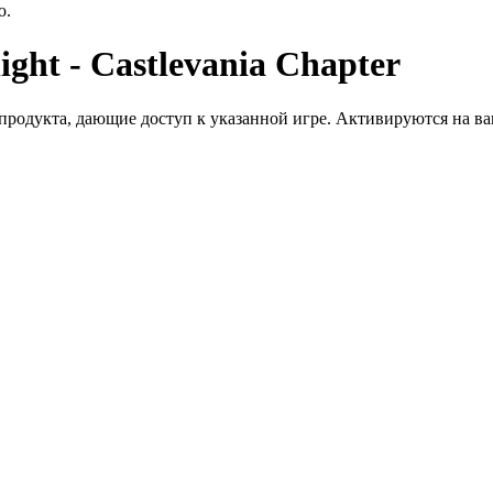
ю.
ght - Castlevania Chapter
дукта, дающие доступ к указанной игре. Активируются на ваше