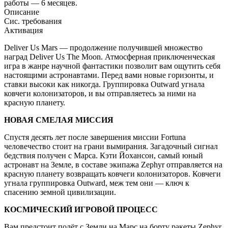
работы — 6 месяцев.
Описание
Сис. требования
Активация
Deliver Us Mars — продолжение получившей множество
наград Deliver Us The Moon. Атмосферная приключенческая
игра в жанре научной фантастики позволит вам ощутить себя
настоящими астронавтами. Перед вами новые горизонты, и
ставки высоки как никогда. Группировка Outward угнала
ковчеги колонизаторов, и вы отправляетесь за ними на
красную планету.
НОВАЯ СМЕЛАЯ МИССИЯ
Спустя десять лет после завершения миссии Fortuna
человечество стоит на грани вымирания. Загадочный сигнал
бедствия получен с Марса. Кэти Йохансон, самый юный
астронавт на Земле, в составе экипажа Zephyr отправляется на
красную планету возвращать ковчеги колонизаторов. Ковчеги
угнала группировка Outward, меж тем они — ключ к
спасению земной цивилизации.
КОСМИЧЕСКИЙ ИГРОВОЙ ПРОЦЕСС
Вам предстоит полёт с Земли на Марс на борту ракеты Zephyr.