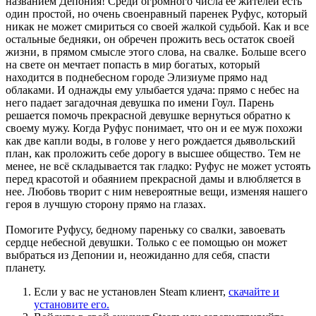
названием Депония! Среди огромного числа ее жителей есть
один простой, но очень своенравный паренек Руфус, который
никак не может смириться со своей жалкой судьбой. Как и все
остальные бедняки, он обречен прожить весь остаток своей
жизни, в прямом смысле этого слова, на свалке. Больше всего
на свете он мечтает попасть в мир богатых, который
находится в поднебесном городе Элизиуме прямо над
облаками. И однажды ему улыбается удача: прямо с небес на
него падает загадочная девушка по имени Гоул. Парень
решается помочь прекрасной девушке вернуться обратно к
своему мужу. Когда Руфус понимает, что он и ее муж похожи
как две капли воды, в голове у него рождается дьявольский
план, как проложить себе дорогу в высшее общество. Тем не
менее, не всё складывается так гладко: Руфус не может устоять
перед красотой и обаянием прекрасной дамы и влюбляется в
нее. Любовь творит с ним невероятные вещи, изменяя нашего
героя в лучшую сторону прямо на глазах.
Помогите Руфусу, бедному пареньку со свалки, завоевать
сердце небесной девушки. Только с ее помощью он может
выбраться из Депонии и, неожиданно для себя, спасти
планету.
Если у вас не установлен Steam клиент,
скачайте и
установите его.