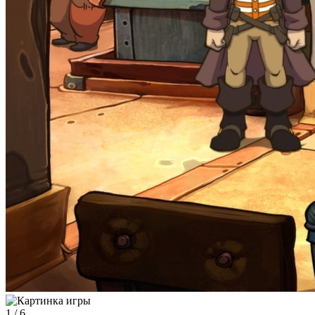
1
/
6