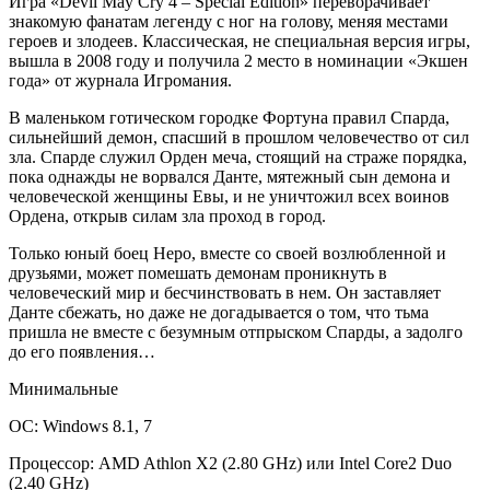
Игра «Devil May Cry 4 – Special Edition» переворачивает
знакомую фанатам легенду с ног на голову, меняя местами
героев и злодеев. Классическая, не специальная версия игры,
вышла в 2008 году и получила 2 место в номинации «Экшен
года» от журнала Игромания.
В маленьком готическом городке Фортуна правил Спарда,
сильнейший демон, спасший в прошлом человечество от сил
зла. Спарде служил Орден меча, стоящий на страже порядка,
пока однажды не ворвался Данте, мятежный сын демона и
человеческой женщины Евы, и не уничтожил всех воинов
Ордена, открыв силам зла проход в город.
Только юный боец Неро, вместе со своей возлюбленной и
друзьями, может помешать демонам проникнуть в
человеческий мир и бесчинствовать в нем. Он заставляет
Данте сбежать, но даже не догадывается о том, что тьма
пришла не вместе с безумным отпрыском Спарды, а задолго
до его появления…
Минимальные
ОС: Windows 8.1, 7
Процессор: AMD Athlon X2 (2.80 GHz) или Intel Core2 Duo
(2.40 GHz)