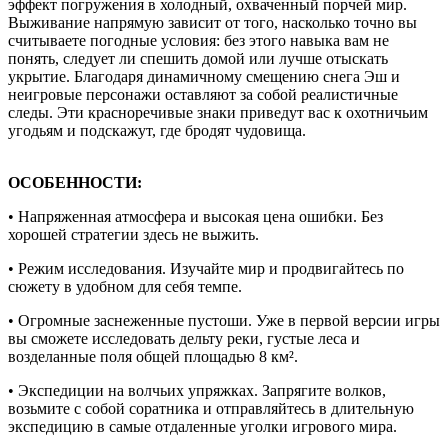
эффект погружения в холодный, охваченный порчей мир.
Выживание напрямую зависит от того, насколько точно вы
считываете погодные условия: без этого навыка вам не
понять, следует ли спешить домой или лучше отыскать
укрытие. Благодаря динамичному смещению снега Эш и
неигровые персонажи оставляют за собой реалистичные
следы. Эти красноречивые знаки приведут вас к охотничьим
угодьям и подскажут, где бродят чудовища.
ОСОБЕННОСТИ:
• Напряженная атмосфера и высокая цена ошибки. Без
хорошей стратегии здесь не выжить.
• Режим исследования. Изучайте мир и продвигайтесь по
сюжету в удобном для себя темпе.
• Огромные заснеженные пустоши. Уже в первой версии игры
вы сможете исследовать дельту реки, густые леса и
возделанные поля общей площадью 8 км².
• Экспедиции на волчьих упряжках. Запрягите волков,
возьмите с собой соратника и отправляйтесь в длительную
экспедицию в самые отдаленные уголки игрового мира.