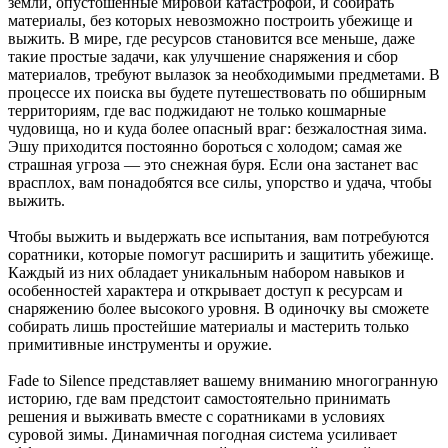
земли, опустошенные мировой катастрофой, и собирать
материалы, без которых невозможно построить убежище и
выжить. В мире, где ресурсов становится все меньше, даже
такие простые задачи, как улучшение снаряжения и сбор
материалов, требуют вылазок за необходимыми предметами. В
процессе их поиска вы будете путешествовать по обширным
территориям, где вас поджидают не только кошмарные
чудовища, но и куда более опасный враг: безжалостная зима.
Эшу приходится постоянно бороться с холодом; самая же
страшная угроза — это снежная буря. Если она застанет вас
врасплох, вам понадобятся все силы, упорство и удача, чтобы
выжить.
Чтобы выжить и выдержать все испытания, вам потребуются
соратники, которые помогут расширить и защитить убежище.
Каждый из них обладает уникальным набором навыков и
особенностей характера и открывает доступ к ресурсам и
снаряжению более высокого уровня. В одиночку вы сможете
собирать лишь простейшие материалы и мастерить только
примитивные инструменты и оружие.
Fade to Silence представляет вашему вниманию многогранную
историю, где вам предстоит самостоятельно принимать
решения и выживать вместе с соратниками в условиях
суровой зимы. Динамичная погодная система усиливает