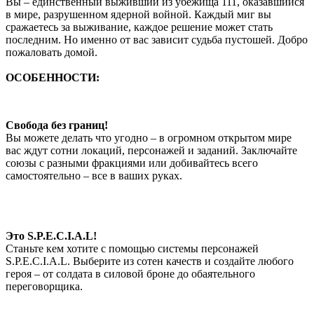
Вы – единственный выживший из убежища 111, оказавшийся
в мире, разрушенном ядерной войной. Каждый миг вы
сражаетесь за выживание, каждое решение может стать
последним. Но именно от вас зависит судьба пустошей. Добро
пожаловать домой.
ОСОБЕННОСТИ:
Свобода без границ!
Вы можете делать что угодно – в огромном открытом мире
вас ждут сотни локаций, персонажей и заданий. Заключайте
союзы с разными фракциями или добивайтесь всего
самостоятельно – все в ваших руках.
Это S.P.E.C.I.A.L!
Станьте кем хотите с помощью системы персонажей
S.P.E.C.I.A.L. Выберите из сотен качеств и создайте любого
героя – от солдата в силовой броне до обаятельного
переговорщика.