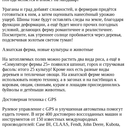
Ураганы и град добавят сложностей, и фермерам придётся
готовиться к ним, а затем оценивать нанесённый урожаю
ущерб. Шины тоже будут оставлять следы на земле, благодаря
функции деформации, а ещё будет много прочих погодных
условий, делающих ферму романтичнее и реалистичнее.
Посмотрите, как утреннее солнце пробивается через деревья,
подсвечивая золотым светом туман!
Азиатская ферма, новые культуры и животные
На затопляемых полях можно растить два вида риса, а ещё в
«Симуляторе фермы 25» появился шпинат, горох и стручковая
фасоль: итого 25 культур! Кроме них есть разные виды
деревьев и тепличные овощи. На азиатской ферме можно
использовать новую технику, а в загонах и на пастбищах к
коровам, овцам, свиньям, курам и лошадям присоединились
буйволы и детёныши животных.
Достоверная техника с GPS
Рулевое управление с GPS и улучшенная автоматика помогут
ездить точнее. В игре 400 достоверно воссозданных машин и
инструментов от 150 известных международных
производителей: Case IH, CLAAS, Fendt, John Deere, Kubota,