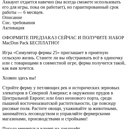
Аккаунт отдается навечно (вы всегда сможете использовать
его для игры, пока он работает), но гарантированный срок
работы — 6 месяцев.
Описание
Сис. требования
Активация
ОФОРМИТЕ ПРЕДЗАКАЗ СЕЙЧАС И ПОЛУЧИТЕ НАБОР
MacDon Pack БЕСПЛАТНО!
Игра «Симулятор фермы 25» приглашает в приятную
сельскую жизнь. Станете ли вы обустраивать всё в одиночку
или с товарищами в совместной игре, ферма получится такой,
как вам хочется.
Хозяин здесь вы!
Стройте ферму у петляющих рек и исторических зерновых
элеваторов в Северной Америке; в окружении прудов в
Центральной Европе; или близ неонового порта, среди
пышной восточноазиатской растительности, где повсюду
рисовые поля. Растите овощи, ухаживайте за животными,
занимайтесь лесоводством и управляйте фермерскими
магазинами, производствами и стройками!
Погода меняется и влияет на ландшафт