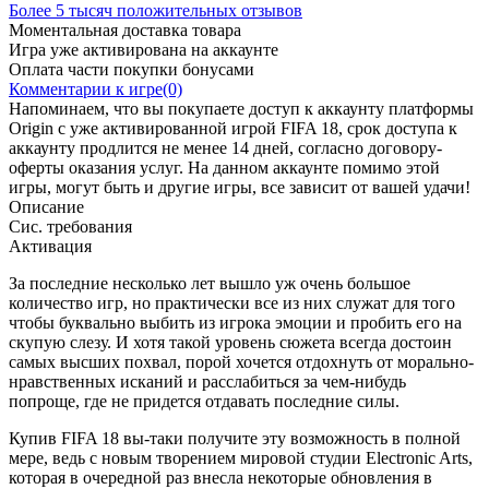
Более 5 тысяч положительных отзывов
Моментальная доставка товара
Игра уже активирована на аккаунте
Оплата части покупки бонусами
Комментарии к игре(0)
Напоминаем, что вы покупаете доступ к аккаунту платформы
Origin с уже активированной игрой FIFA 18, срок доступа к
аккаунту продлится не менее 14 дней, согласно договору-
оферты оказания услуг. На данном аккаунте помимо этой
игры, могут быть и другие игры, все зависит от вашей удачи!
Описание
Сис. требования
Активация
За последние несколько лет вышло уж очень большое
количество игр, но практически все из них служат для того
чтобы буквально выбить из игрока эмоции и пробить его на
скупую слезу. И хотя такой уровень сюжета всегда достоин
самых высших похвал, порой хочется отдохнуть от морально-
нравственных исканий и расслабиться за чем-нибудь
попроще, где не придется отдавать последние силы.
Купив FIFA 18 вы-таки получите эту возможность в полной
мере, ведь с новым творением мировой студии Electronic Arts,
которая в очередной раз внесла некоторые обновления в