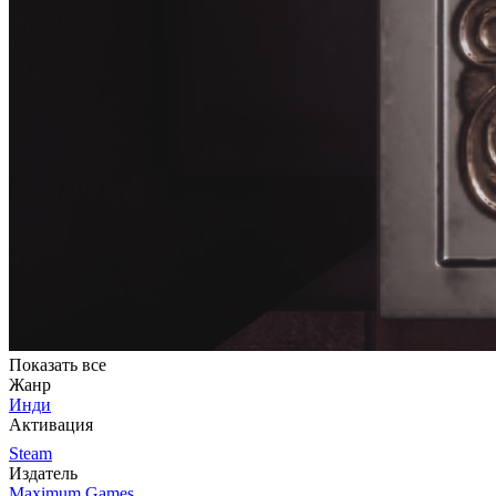
Показать все
Жанр
Инди
Активация
Steam
Издатель
Maximum Games