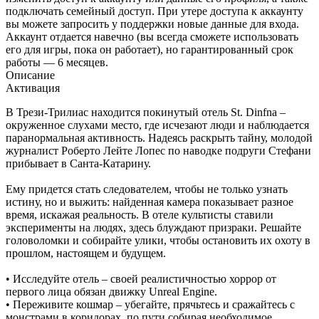
подключать семейный доступ. При утере доступа к аккаунту
вы можете запросить у поддержки новые данные для входа.
Аккаунт отдается навечно (вы всегда сможете использовать
его для игры, пока он работает), но гарантированный срок
работы — 6 месяцев.
Описание
Активация
В Трези-Трилиас находится покинутый отель St. Dinfna –
окруженное слухами место, где исчезают люди и наблюдается
паранормальная активность. Надеясь раскрыть тайну, молодой
журналист Роберто Лейте Лопес по наводке подруги Стефани
прибывает в Санта-Катарину.
Ему придется стать следователем, чтобы не только узнать
истину, но и выжить: найденная камера показывает разное
время, искажая реальность. В отеле культисты ставили
эксперименты на людях, здесь блуждают призраки. Решайте
головоломки и собирайте улики, чтобы остановить их охоту в
прошлом, настоящем и будущем.
• Исследуйте отель – своей реалистичностью хоррор от
первого лица обязан движку Unreal Engine.
• Переживите кошмар – убегайте, прячьтесь и сражайтесь с
монстрами в коридорах, по пути собирая необходимое.