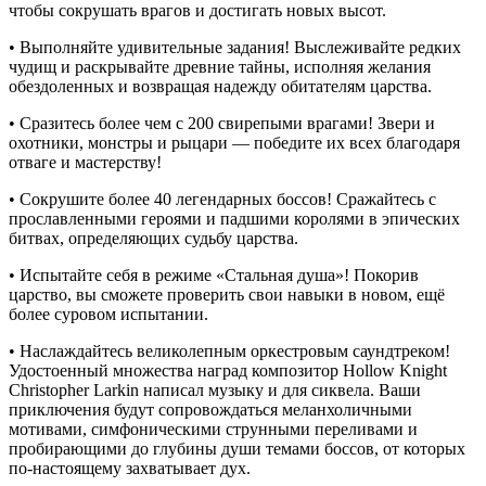
чтобы сокрушать врагов и достигать новых высот.
• Выполняйте удивительные задания! Выслеживайте редких
чудищ и раскрывайте древние тайны, исполняя желания
обездоленных и возвращая надежду обитателям царства.
• Сразитесь более чем с 200 свирепыми врагами! Звери и
охотники, монстры и рыцари — победите их всех благодаря
отваге и мастерству!
• Сокрушите более 40 легендарных боссов! Сражайтесь с
прославленными героями и падшими королями в эпических
битвах, определяющих судьбу царства.
• Испытайте себя в режиме «Стальная душа»! Покорив
царство, вы сможете проверить свои навыки в новом, ещё
более суровом испытании.
• Наслаждайтесь великолепным оркестровым саундтреком!
Удостоенный множества наград композитор Hollow Knight
Christopher Larkin написал музыку и для сиквела. Ваши
приключения будут сопровождаться меланхоличными
мотивами, симфоническими струнными переливами и
пробирающими до глубины души темами боссов, от которых
по-настоящему захватывает дух.