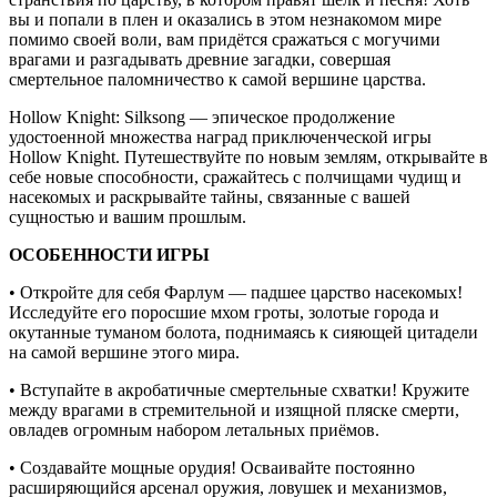
вы и попали в плен и оказались в этом незнакомом мире
помимо своей воли, вам придётся сражаться с могучими
врагами и разгадывать древние загадки, совершая
смертельное паломничество к самой вершине царства.
Hollow Knight: Silksong — эпическое продолжение
удостоенной множества наград приключенческой игры
Hollow Knight. Путешествуйте по новым землям, открывайте в
себе новые способности, сражайтесь с полчищами чудищ и
насекомых и раскрывайте тайны, связанные с вашей
сущностью и вашим прошлым.
ОСОБЕННОСТИ ИГРЫ
• Откройте для себя Фарлум — падшее царство насекомых!
Исследуйте его поросшие мхом гроты, золотые города и
окутанные туманом болота, поднимаясь к сияющей цитадели
на самой вершине этого мира.
• Вступайте в акробатичные смертельные схватки! Кружите
между врагами в стремительной и изящной пляске смерти,
овладев огромным набором летальных приёмов.
• Создавайте мощные орудия! Осваивайте постоянно
расширяющийся арсенал оружия, ловушек и механизмов,