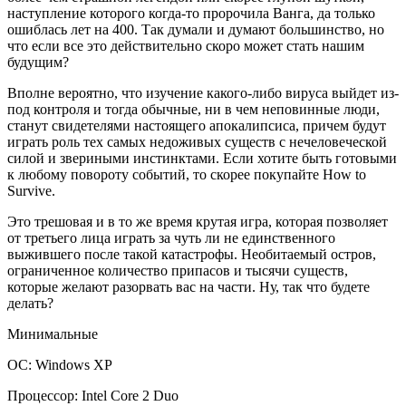
наступление которого когда-то пророчила Ванга, да только
ошиблась лет на 400. Так думали и думают большинство, но
что если все это действительно скоро может стать нашим
будущим?
Вполне вероятно, что изучение какого-либо вируса выйдет из-
под контроля и тогда обычные, ни в чем неповинные люди,
станут свидетелями настоящего апокалипсиса, причем будут
играть роль тех самых недоживых существ с нечеловеческой
силой и звериными инстинктами. Если хотите быть готовыми
к любому повороту событий, то скорее покупайте How to
Survive.
Это трешовая и в то же время крутая игра, которая позволяет
от третьего лица играть за чуть ли не единственного
выжившего после такой катастрофы. Необитаемый остров,
ограниченное количество припасов и тысячи существ,
которые желают разорвать вас на части. Ну, так что будете
делать?
Минимальные
ОС: Windows XP
Процессор: Intel Core 2 Duo