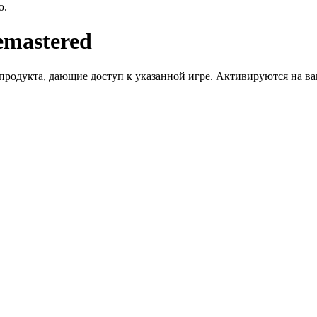
ю.
emastered
дукта, дающие доступ к указанной игре. Активируются на ваше