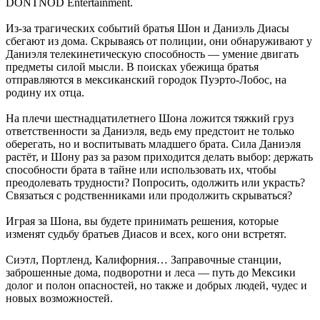
DONTNOD Entertainment.
Из-за трагических событий братья Шон и Даниэль Диасы
сбегают из дома. Скрываясь от полиции, они обнаруживают у
Даниэля телекинетическую способность — умение двигать
предметы силой мысли. В поисках убежища братья
отправляются в мексиканский городок Пуэрто-Лобос, на
родину их отца.
На плечи шестнадцатилетнего Шона ложится тяжкий груз
ответственности за Даниэля, ведь ему предстоит не только
оберегать, но и воспитывать младшего брата. Сила Даниэля
растёт, и Шону раз за разом приходится делать выбор: держать
способности брата в тайне или использовать их, чтобы
преодолевать трудности? Попросить, одолжить или украсть?
Связаться с родственниками или продолжить скрываться?
Играя за Шона, вы будете принимать решения, которые
изменят судьбу братьев Диасов и всех, кого они встретят.
Сиэтл, Портленд, Калифорния… Заправочные станции,
заброшенные дома, подворотни и леса — путь до Мексики
долог и полон опасностей, но также и добрых людей, чудес и
новых возможностей.