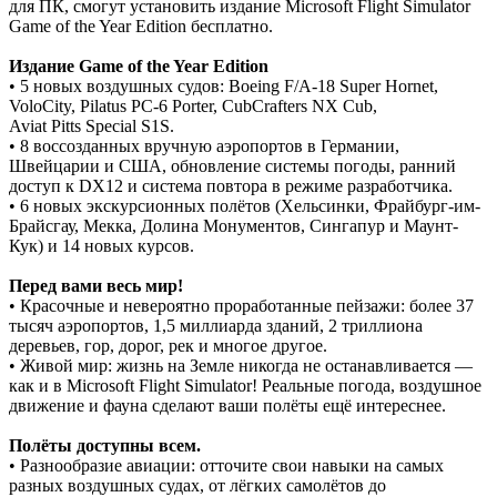
для ПК, смогут установить издание Microsoft Flight Simulator
Game of the Year Edition бесплатно.
Издание Game of the Year Edition
• 5 новых воздушных судов: Boeing F/A-18 Super Hornet,
VoloCity, Pilatus PC-6 Porter, CubCrafters NX Cub,
Aviat Pitts Special S1S.
• 8 воссозданных вручную аэропортов в Германии,
Швейцарии и США, обновление системы погоды, ранний
доступ к DX12 и система повтора в режиме разработчика.
• 6 новых экскурсионных полётов (Хельсинки, Фрайбург-им-
Брайсгау, Мекка, Долина Монументов, Сингапур и Маунт-
Кук) и 14 новых курсов.
Перед вами весь мир!
• Красочные и невероятно проработанные пейзажи: более 37
тысяч аэропортов, 1,5 миллиарда зданий, 2 триллиона
деревьев, гор, дорог, рек и многое другое.
• Живой мир: жизнь на Земле никогда не останавливается —
как и в Microsoft Flight Simulator! Реальные погода, воздушное
движение и фауна сделают ваши полёты ещё интереснее.
Полёты доступны всем.
• Разнообразие авиации: отточите свои навыки на самых
разных воздушных судах, от лёгких самолётов до