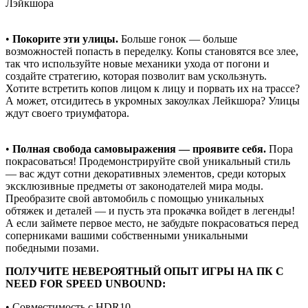
Лэйкшора
•
Покорите эти улицы.
Больше гонок — больше
возможностей попасть в переделку. Копы становятся все злее,
так что используйте новые механики ухода от погони и
создайте стратегию, которая позволит вам ускользнуть.
Хотите встретить копов лицом к лицу и порвать их на трассе?
А может, отсидитесь в укромных закоулках Лейкшора? Улицы
ждут своего триумфатора.
•
Полная свобода самовыражения — проявите себя.
Пора
покрасоваться! Продемонстрируйте свой уникальный стиль
— вас ждут сотни декоративных элементов, среди которых
эксклюзивные предметы от законодателей мира моды.
Преобразите свой автомобиль с помощью уникальных
обтяжек и деталей — и пусть эта прокачка войдет в легенды!
А если займете первое место, не забудьте покрасоваться перед
соперниками вашими собственными уникальными
победными позами.
ПОЛУЧИТЕ НЕВЕРОЯТНЫЙ ОПЫТ ИГРЫ НА ПК С
NEED FOR SPEED UNBOUND:
• Совместимость с HDR10