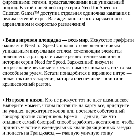
фирменными тегами, представляющими ваш уникальный
подход. В этой новейшей игре серии Need for Speed от
Criterion Games™ доступна отдельная одиночная кампания и
режим сетевой игры. Вас ждет много часов заряженного
адреналином и скоростью развлечения!
•
Ваша игровая площадка — весь мир.
Искусство граффити
оживает в Need for Speed Unbound с совершенно новым
уникальным визуальным стилем, сочетающим элементы
новейшего стрит-арта и самые реалистичные машины в
истории серии Need for Speed. Заряженный визуал и
потрясающие звуковые эффекты помогут показать, на что вы
способны за рулем. Кстати понадобится и взрывное нитро —
новая тактика ускорения, которая обеспечивает поистине
крышесносный разгон.
•
Из грязи в князи.
Кто не рискует, тот не пьет шампанское.
Выберите момент, чтобы поставить на карту все, дрифтуйте
на улицах, перехитрите копов или поставьте собственный
гонорар против соперников. Время — деньги, так что
отыщите самый быстрый способ заработать достаточно, чтобы
принять участие в еженедельных квалификационных заездах
и попасть на Гранд-заезд — главную уличную гонку