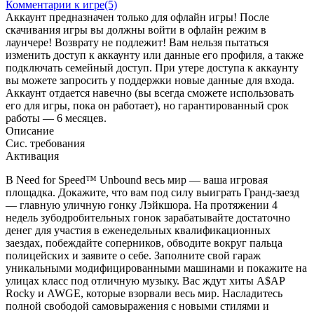
Комментарии к игре(5)
Аккаунт предназначен только для офлайн игры! После
скачивания игры вы должны войти в офлайн режим в
лаунчере! Возврату не подлежит! Вам нельзя пытаться
изменить доступ к аккаунту или данные его профиля, а также
подключать семейный доступ. При утере доступа к аккаунту
вы можете запросить у поддержки новые данные для входа.
Аккаунт отдается навечно (вы всегда сможете использовать
его для игры, пока он работает), но гарантированный срок
работы — 6 месяцев.
Описание
Сис. требования
Активация
В Need for Speed™ Unbound весь мир — ваша игровая
площадка. Докажите, что вам под силу выиграть Гранд-заезд
— главную уличную гонку Лэйкшора. На протяжении 4
недель зубодробительных гонок зарабатывайте достаточно
денег для участия в еженедельных квалификационных
заездах, побеждайте соперников, обводите вокруг пальца
полицейских и заявите о себе. Заполните свой гараж
уникальными модифицированными машинами и покажите на
улицах класс под отличную музыку. Вас ждут хиты A$AP
Rocky и AWGE, которые взорвали весь мир. Насладитесь
полной свободой самовыражения с новыми стилями и