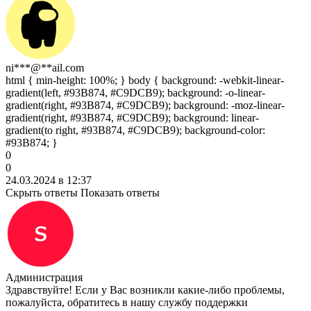
ni***@**ail.com
html { min-height: 100%; } body { background: -webkit-linear-
gradient(left, #93B874, #C9DCB9); background: -o-linear-
gradient(right, #93B874, #C9DCB9); background: -moz-linear-
gradient(right, #93B874, #C9DCB9); background: linear-
gradient(to right, #93B874, #C9DCB9); background-color:
#93B874; }
0
0
24.03.2024 в 12:37
Скрыть ответы
Показать ответы
Администрация
Здравствуйте! Если у Вас возникли какие-либо проблемы,
пожалуйста, обратитесь в нашу службу поддержки