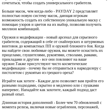
сочетаться, чтобы создать универсального грабителя.
Больше масок, чем когда-либо - PAYDAY 2 представляет
полностью новую систему масок, дающая игрокам
возможность создать их собственную уникальную маску с
помощью узоров и цветов на их выбор, позволяя получить
миллион комбинаций.
Оружия и модификации - новый арсенал для серьезного
грабителя, содержащий в себе от снайперских и штурмовых
винтовок до компактных ПП и оружий ближнего боя. Когда
вы найдете свои любимые оружия, вы можете оснастить их
прицелами, глушителями, рукоятями, стволами, рамами,
прикладами и другим - все они повлияют на ваше
оружие.Также присутствуют чисто косметические
модификации - почему бы не отправиться к наркодилеру с
пистолетом с рукоятью из грецкого ореха?
Играйте как хотите - Каждое дело позволяет вам пройти его
разными подходами, скрытно и медленно или с пушками
наперевес. Нападайте как захотите, каждый подход даст
разный опыт.
Длинная история дополнений - Более чем 70 обновлений с
момента релиза, включая новые ограбления, персонажей,