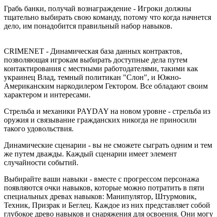
Грабь банки, получай вознаграждение - Игроки должны
тщательно выбирать свою команду, потому что когда начнется
дело, им понадобится правильный набор навыков.
CRIMENET - Динамическая база данных контрактов,
позволяющая игрокам выбирать доступные дела путем
контактирования с местными работодателями, такими как
украинец Влад, темный политикан "Слон", и Южно-
Американским наркодилером Гектором. Все обладают своим
характером и интересами.
Стрельба и механики PAYDAY на новом уровне - стрельба из
оружия и связывание гражданских никогда не приносили
такого удовольствия.
Динамические сценарии - вы не сможете сыграть одним и тем
же путем дважды. Каждый сценарии имеет элемент
случайности событий.
Выбирайте ваши навыки - вместе с прогрессом персонажа
появляются очки навыков, которые можно потратить в пяти
специальных древах навыков: Манипулятор, Штурмовик,
Техник, Призрак и Беглец. Каждое из них представляет собой
глубокое древо навыков и снаряжения для освоения. Они могу