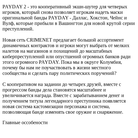
PAYDAY 2 - это кооперативный экшн-шутер для четверых
игроков, который снова позволяет игрокам надеть маски
оригинальной банды PAYDAY - Даллас, Хокстон, Чейнс и
Вулф, которые прибыли в Вашингтон для новой крутой серии
преступлений.
Новая сеть CRIMENET предлагает большой ассортимент
динамичных контрактов и игроки могут выбрать от мелких
налетов на магазинов и похищений до масштабных
киберпреступлений или опустшений огромных банков ради
этого огромного PAYDAY. Пока мы в округе Колумбия,
почему бы нам не поучаствовать в жизни местного
сообщества и сделать пару политических поручений?
C кооперативом на задании до четырех друзей, вместе с
прогрессом банды дела становятся масштабнее и
увеличивается награда. Вместе с зарабатыванием денег и
получением титула легендарного преступника появляется
новая система кастомизации персонажа и система,
позволяющая банде изменять свое оружие и снаряжение.
Главные оссобености