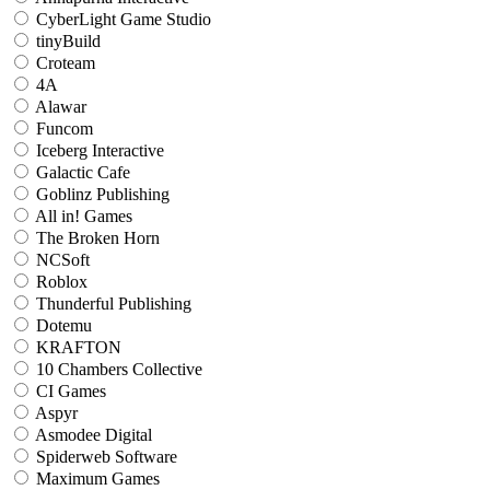
CyberLight Game Studio
tinyBuild
Croteam
4A
Alawar
Funcom
Iceberg Interactive
Galactic Cafe
Goblinz Publishing
All in! Games
The Broken Horn
NCSoft
Roblox
Thunderful Publishing
Dotemu
KRAFTON
10 Chambers Collective
CI Games
Aspyr
Asmodee Digital
Spiderweb Software
Maximum Games