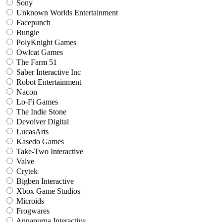
Sony
Unknown Worlds Entertainment
Facepunch
Bungie
PolyKnight Games
Owlcat Games
The Farm 51
Saber Interactive Inc
Robot Entertainment
Nacon
Lo-Fi Games
The Indie Stone
Devolver Digital
LucasArts
Kasedo Games
Take-Two Interactive
Valve
Crytek
Bigben Interactive
Xbox Game Studios
Microids
Frogwares
Annapurna Interactive