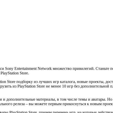
писи Sony Entertainment Network множество привилегий. Станьте 
ayStation Store.
ation Store подборку из лучших игр каталога, новые проекты, до
рузить из PlayStation Store не менее 10 игр без дополнительно
и и дополнительные материалы, в том числе темы и аватары. Но 
ного релиза – вы можете первым прикоснуться к новым проектам
ы PlayStation Store, причем перечень игр, на которые действу