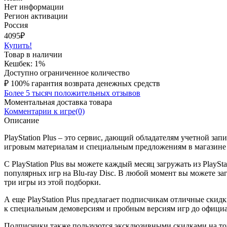
Нет информации
Регион активации
Россия
4095
₽
Купить!
Товар в наличии
Кешбек: 1%
Доступно ограниченное количество
₽
100% гарантия возврата денежных средств
Более 5 тысяч положительных отзывов
Моментальная доставка товара
Комментарии к игре(0)
Описание
PlayStation Plus – это сервис, дающий обладателям учетной за
игровым материалам и специальным предложениям в магазине Pl
С PlayStation Plus вы можете каждый месяц загружать из PlaySt
популярных игр на Blu-ray Disc. В любой момент вы можете заг
три игры из этой подборки.
А еще PlayStation Plus предлагает подписчикам отличные скидк
к специальным демоверсиям и пробным версиям игр до официаль
Подписчики также пользуются эксклюзивными скидками на товар