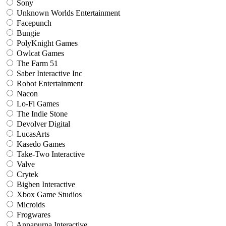
Sony
Unknown Worlds Entertainment
Facepunch
Bungie
PolyKnight Games
Owlcat Games
The Farm 51
Saber Interactive Inc
Robot Entertainment
Nacon
Lo-Fi Games
The Indie Stone
Devolver Digital
LucasArts
Kasedo Games
Take-Two Interactive
Valve
Crytek
Bigben Interactive
Xbox Game Studios
Microids
Frogwares
Annapurna Interactive