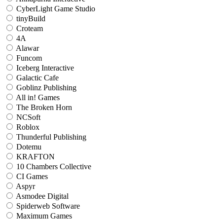
CyberLight Game Studio
tinyBuild
Croteam
4A
Alawar
Funcom
Iceberg Interactive
Galactic Cafe
Goblinz Publishing
All in! Games
The Broken Horn
NCSoft
Roblox
Thunderful Publishing
Dotemu
KRAFTON
10 Chambers Collective
CI Games
Aspyr
Asmodee Digital
Spiderweb Software
Maximum Games