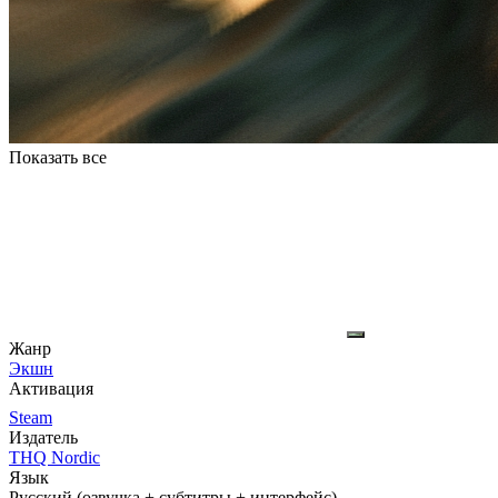
Показать все
Жанр
Экшн
Активация
Steam
Издатель
THQ Nordic
Язык
Русский (озвучка + субтитры + интерфейс)