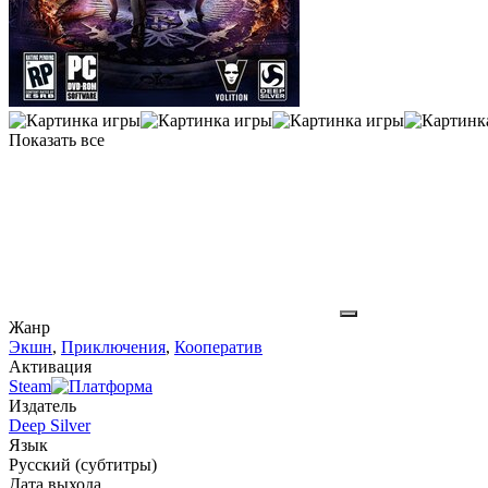
Показать все
Жанр
Экшн
,
Приключения
,
Кооператив
Активация
Steam
Издатель
Deep Silver
Язык
Русский (субтитры)
Дата выхода