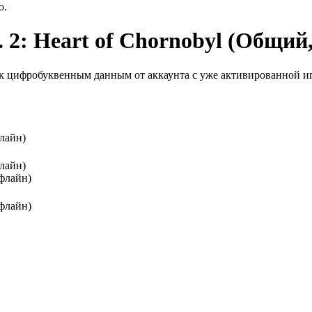
ю.
 2: Heart of Chornobyl (Общий
к цифробуквенным данным от аккаунта с уже активированной иг
флайн)
флайн)
офлайн)
офлайн)