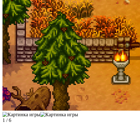
1
/
6