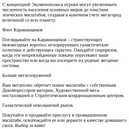
С концепцией Экуменополиса игроки могут увеличивать
численность населения основных миров до поистине
эпических масштабов, создавая в конечном счете мегагород
величиной со всю планету.
Флот Караванщиков
Поглядывайте на Караванщиков – странствующих
межзвездных воротил, игнорирующих галактические
политики и действующих скрытно. Ожидайте сюрпризов,
когда эти непревзойденные ловкачи пересекают ваше
пространство или когда вы посещаете их родные звездные
системы.
Больше мегасооружений
Ваш мегаполис обретает новые масштабы с собственным
Декомпрессором материи, Художественной мега-
инсталляцией и Стратегическим координационным центром.
Галактический невольничий рынок
Покупайте и продавайте прислугу в промышленном
масштабе, освобождайте ее или держите в качестве домашнего
скота. Выбор за вами!