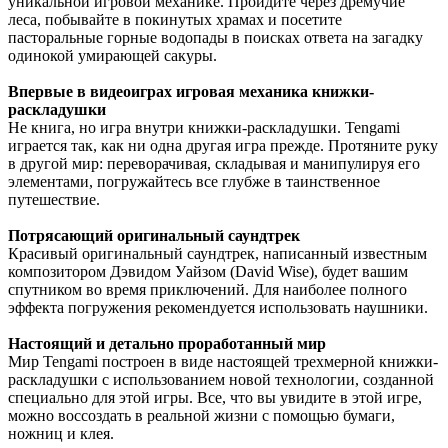
уникальной игровой механике. Пройдите через дремучие
леса, побывайте в покинутых храмах и посетите
пасторальные горные водопады в поисках ответа на загадку
одинокой умирающей сакуры.
Впервые в видеоиграх игровая механика книжки-
раскладушки
Не книга, но игра внутри книжки-раскладушки. Tengami
играется так, как ни одна другая игра прежде. Протяните руку
в другой мир: переворачивая, складывая и манипулируя его
элементами, погружайтесь все глубже в таинственное
путешествие.
Потрясающий оригинальный саундтрек
Красивый оригинальный саундтрек, написанный известным
композитором Дэвидом Уайзом (David Wise), будет вашим
спутником во время приключений. Для наиболее полного
эффекта погружения рекомендуется использовать наушники.
Настоящий и детально проработанный мир
Мир Tengami построен в виде настоящей трехмерной книжки-
раскладушки с использованием новой технологии, созданной
специально для этой игры. Все, что вы увидите в этой игре,
можно воссоздать в реальной жизни с помощью бумаги,
ножниц и клея.