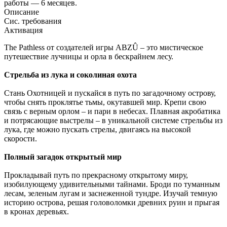
работы — 6 месяцев.
Описание
Сис. требования
Активация
The Pathless от создателей игры ABZÛ – это мистическое
путешествие лучницы и орла в бескрайнем лесу.
Стрельба из лука и соколиная охота
Стань Охотницей и пускайся в путь по загадочному острову,
чтобы снять проклятье тьмы, окутавшей мир. Крепи свою
связь с верным орлом – и пари в небесах. Плавная акробатика
и потрясающие выстрелы – в уникальной системе стрельбы из
лука, где можно пускать стрелы, двигаясь на высокой
скорости.
Полный загадок открытый мир
Прокладывай путь по прекрасному открытому миру,
изобилующему удивительными тайнами. Броди по туманным
лесам, зеленым лугам и заснеженной тундре. Изучай темную
историю острова, решая головоломки древних руин и прыгая
в кронах деревьях.