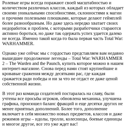
Ролевые игры всегда поражают своей масштабностью и
количеством различных классов, каждый из которых обладает
своими уникальными способностями, склонностями к магии
и прочими полезными плюшками, которые делают геймплей
более разнообразным. Но даже здесь нередко хватает своих
недоработок и проблем, с которыми разработчики стараются
активно бороться, но даже так одержать успех удается далеко
не всегда. Именно такой когда-то была первая часть Total War:
WARHAMMER.
Однако уже сейчас мы с гордостью представляем вам недавно
вышедшее продолжение легенды – Total War: WARHAMMER
2 – The Warden and the Paunch, купить которое можно в нашем
интернет-магазине. Снова перед нами стоят крупнейшие и
кровавые сражения между десятками рас, где каждая
сражается ради победы и ни за что не отдаст ее даже ценой
собственной жизни.
В этот раз команда создателей постаралась на славу, были
учтены все просьбы игроков, обновлена механика, улучшена
графика, произошел баланс фракций и еще десятки других не
менее приятных дополнений. Более того, дополнение
включает в себя множество новых предметов, классов и даже
режимов игры – идолы, тролли, колесницы, боевые единицы
и многое другое, все это уже ждет вас!