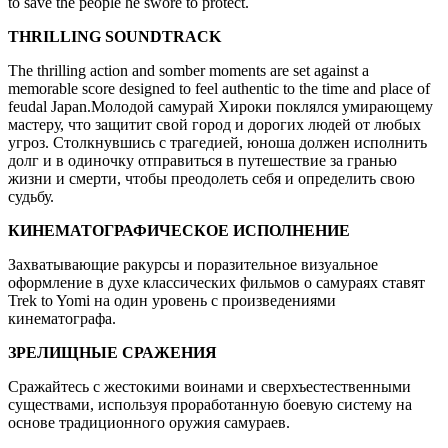
to save the people he swore to protect.
THRILLING SOUNDTRACK
The thrilling action and somber moments are set against a
memorable score designed to feel authentic to the time and place of
feudal Japan.Молодой самурай Хироки поклялся умирающему
мастеру, что защитит свой город и дорогих людей от любых
угроз. Столкнувшись с трагедией, юноша должен исполнить
долг и в одиночку отправиться в путешествие за гранью
жизни и смерти, чтобы преодолеть себя и определить свою
судьбу.
КИНЕМАТОГРАФИЧЕСКОЕ ИСПОЛНЕНИЕ
Захватывающие ракурсы и поразительное визуальное
оформление в духе классических фильмов о самураях ставят
Trek to Yomi на один уровень с произведениями
кинематографа.
ЗРЕЛИЩНЫЕ СРАЖЕНИЯ
Сражайтесь с жестокими воинами и сверхъестественными
существами, используя проработанную боевую систему на
основе традиционного оружия самураев.