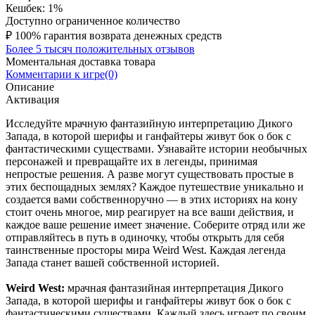
Кешбек: 1%
Доступно ограниченное количество
₽
100% гарантия возврата денежных средств
Более 5 тысяч положительных отзывов
Моментальная доставка товара
Комментарии к игре(0)
Описание
Активация
Исследуйте мрачную фантазийную интерпретацию Дикого
Запада, в которой шерифы и ганфайтеры живут бок о бок с
фантастическими существами. Узнавайте истории необычных
персонажей и превращайте их в легенды, принимая
непростые решения. А разве могут существовать простые в
этих беспощадных землях? Каждое путешествие уникально и
создается вами собственноручно — в этих историях на кону
стоит очень многое, мир реагирует на все ваши действия, и
каждое ваше решение имеет значение. Соберите отряд или же
отправляйтесь в путь в одиночку, чтобы открыть для себя
таинственные просторы мира Weird West. Каждая легенда
Запада станет вашей собственной историей.
Weird West:
мрачная фантазийная интерпретация Дикого
Запада, в которой шерифы и ганфайтеры живут бок о бок с
фантастическими существами. Каждый здесь играет по своим