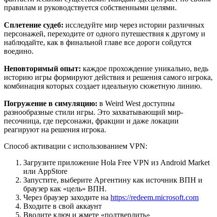
правилам и руководствуется собственными целями.
Сплетение судеб:
исследуйте мир через истории различных
персонажей, переходите от одного путешествия к другому и
наблюдайте, как в финальной главе все дороги сойдутся
воедино.
Неповторимый опыт:
каждое прохождение уникально, ведь
историю игры формируют действия и решения самого игрока,
комбинация которых создает идеальную сюжетную линию.
Погружение в симуляцию:
в Weird West доступны
разнообразные стили игры. Это захватывающий мир-
песочница, где персонажи, фракции и даже локации
реагируют на решения игрока.
Способ активации с использованием VPN:
Загрузите приложение Hola Free VPN из Android Market
или AppStore
Запустите, выберите Аргентину как источник ВПН и
браузер как «цель» ВПН.
Через браузер заходите на
https://redeem.microsoft.com
Входите в свой аккаунт
Вводите ключ и жмете «подтвердить»