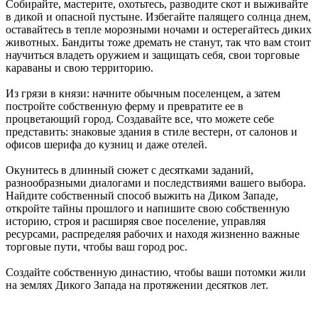
Собирайте, мастерите, охотьтесь, разводите скот и выживайте
в дикой и опасной пустыне. Избегайте палящего солнца днем,
оставайтесь в тепле морозными ночами и остерегайтесь диких
животных. Бандиты тоже дремать не станут, так что вам стоит
научиться владеть оружием и защищать себя, свои торговые
караваны и свою территорию.
Из грязи в князи: начните обычным поселенцем, а затем
постройте собственную ферму и превратите ее в
процветающий город. Создавайте все, что можете себе
представить: знаковые здания в стиле вестерн, от салонов и
офисов шерифа до кузниц и даже отелей.
Окунитесь в длинный сюжет с десятками заданий,
разнообразными диалогами и последствиями вашего выбора.
Найдите собственный способ выжить на Диком Западе,
откройте тайны прошлого и напишите свою собственную
историю, строя и расширяя свое поселение, управляя
ресурсами, распределяя рабочих и находя жизненно важные
торговые пути, чтобы ваш город рос.
Создайте собственную династию, чтобы ваши потомки жили
на землях Дикого Запада на протяжении десятков лет.