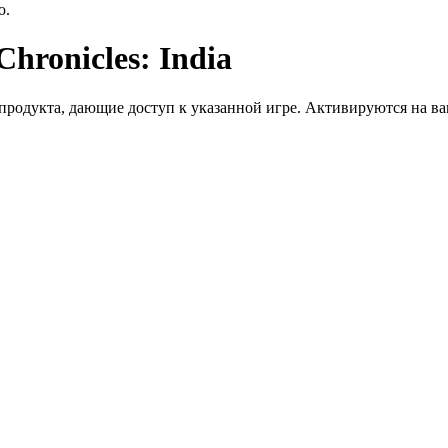
ю.
hronicles: India
дукта, дающие доступ к указанной игре. Активируются на ваше