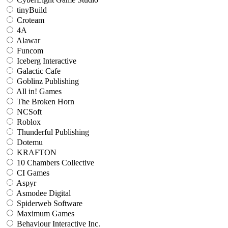
tinyBuild
Croteam
4A
Alawar
Funcom
Iceberg Interactive
Galactic Cafe
Goblinz Publishing
All in! Games
The Broken Horn
NCSoft
Roblox
Thunderful Publishing
Dotemu
KRAFTON
10 Chambers Collective
CI Games
Aspyr
Asmodee Digital
Spiderweb Software
Maximum Games
Behaviour Interactive Inc.