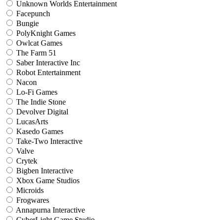
Unknown Worlds Entertainment
Facepunch
Bungie
PolyKnight Games
Owlcat Games
The Farm 51
Saber Interactive Inc
Robot Entertainment
Nacon
Lo-Fi Games
The Indie Stone
Devolver Digital
LucasArts
Kasedo Games
Take-Two Interactive
Valve
Crytek
Bigben Interactive
Xbox Game Studios
Microids
Frogwares
Annapurna Interactive
CyberLight Game Studio