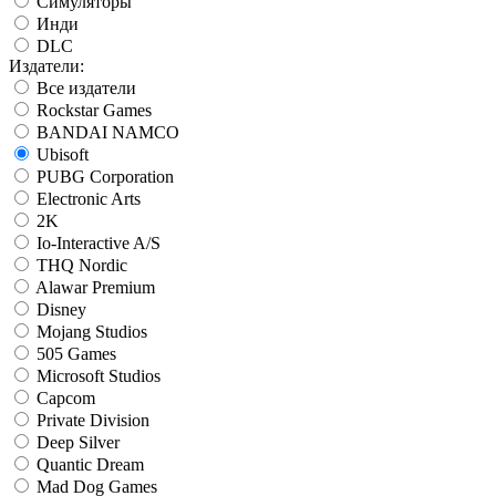
Симуляторы
Инди
DLC
Издатели:
Все издатели
Rockstar Games
BANDAI NAMCO
Ubisoft
PUBG Corporation
Electronic Arts
2K
Io-Interactive A/S
THQ Nordic
Alawar Premium
Disney
Mojang Studios
505 Games
Microsoft Studios
Capcom
Private Division
Deep Silver
Quantic Dream
Mad Dog Games