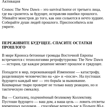
Активация
Cronos: The New Dawn – это survival horror от третьего лица,
где вы сразитесь за будущее, исправляя ошибки прошлого.
Убивайте монстров до того, как они сольются в нечто худшее.
Собирайте души людей прошлого. Приспособьтесь или
умрите.
ПЕРЕЖИВИТЕ БУДУЩЕЕ. СПАСИТЕ ОСТАТКИ
ПРОШЛОГО
В мире Кроноса бетонные громады Восточной Европы
встречаются с технологиями ретрофутуризма: The New Dawn
— история, где каждое решение меняет прошлое и грядущее.
Попадите в мир, переживающий Изменение — катастрофу,
разделившую человечество на «до» и «после». На пустошах
будущего каждый миг — это борьба за выживание.
Кошмарные твари проверят не только вашу реакцию, но и
тактическую смекалку.
Вы — Скиталец, подчинённый безликому Коллективу.
Пустоши будущего — ваш дом, а ваша цель — ловить отсветы
временных разломов… способные вернуть вас в Польшу 80-х.