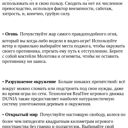
использовать их в свою пользу. Сводить на нет их численное
превосходство, используя фактор внезапности, саботаж,
хитрость, и, конечно, грубую силу.
•
Огонь
 Почувствуйте жар самого правдоподобного огня,
который вы когда-либо видели в видео-игре! Используйте
ветер и правильно выбирайте места поджога, чтобы окружить
своего противника, отрезать ему путь к отступлению. Берите
с собой коктейли Молотова и огнеметы, чтобы не оставить
противнику ни шанса.
•
Разрушаемое окружение
 Больше никаких препятствий: всё
вокруг можно сломать или подстроить под свои нужды, даже
во время игры по сети. Технология RealTree игрового движка
DUNIA также предоставляет наиболее натуралистичную
систему уничтожения деревьев и окружения.
•
Открытый мир
 Почуствуйте настоящую свободу, колеся по
более чем пятидесяти квадратным километрам игрового
пространства без границ и подзагрузок. Выбирайте свой