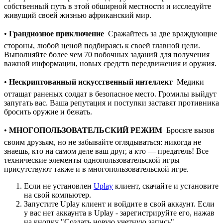
собственный путь в этой обширной местности и исследуйте
живущий своей жизнью африканский мир.
•
Грандиозное приключение
 Сражайтесь за две враждующие
стороны, любой ценой подбираясь к своей главной цели.
Выполняйте более чем 70 побочных заданий для получения
важной информации, новых средств передвижения и оружия.
•
Нескриптованный искусственный интеллект
 Медики
оттащат раненых солдат в безопасное место. Громилы выйдут
запугать вас. Ваша репутация и поступки заставят противника
бросить оружие и бежать.
•
МНОГОПОЛЬЗОВАТЕЛЬСКИЙ РЕЖИМ
 Бросьте вызов
своим друзьям, но не забывайте оглядываться: никогда не
знаешь, кто на самом деле ваш друг, а кто — предатель! Все
технические элементы однопользовательской игры
присутствуют также и в многопользовательской игре.
Если не установлен
Uplay
клиент, скачайте и установите
на свой компьютер.
Запустите Uplay клиент и войдите в свой аккаунт. Если
у вас нет аккаунта в Uplay - зарегистрируйте его, нажав
на кнопку "Создать новую учетную запись".