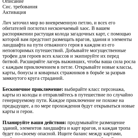
Описание
Сис. требования
Активация
Лич заточил мир во вневременную петлю, и всех его
обитателей поглотил нескончаемый хаос. В вашем
распоряжении растущая колода загадочных карт, с помощью
которой вам предстоит размещать врагов, здания и элементы
ландшафта на пути отважного героя в каждом из его
неповторимых путешествий. Добывайте могущественные
трофеи для героев всех классов и экипируйте их перед
битвой. Расширяйте лагерь выживших, чтобы ваша сила росла
с каждым приключением в петле. Открывайте новые классы,
карты, бонусы и коварных стражников в борьбе за разрыв
замкнутого круга страданий.
Бесконечное приключение:
выбирайте класс персонажа,
карты из колоды и отправляйтесь в путешествие по случайно
генерируемому пути. Каждое приключение не похоже на
предыдущее, а по мере прохождения будут открываться новые
карты и герои.
Планируйте ваши действия:
продумывайте размещение
зданий, элементов ландшафта и карт врагов, и каждая тропа
будет по-своему опасной. Ищите баланс между картами,