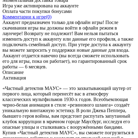
Моментальная доставка товара
Игра уже активирована на аккаунте
Оплата части покупки бонусами
Комментарии к игре(0)
Аккаунт предназначен только для офлайн игры! После
скачивания игры вы должны войти в офлайн режим в
лаунчере! Возврату не подлежит! Вам нельзя пытаться
изменить доступ к аккаунту или данные его профиля, а также
подключать семейный доступ. При утере доступа к аккаунту
вы можете запросить у поддержки новые данные для входа.
Аккаунт отдается навечно (вы всегда сможете использовать
его для игры, пока он работает), но гарантированный срок
работы — 6 месяцев.
Описание
Активация
«Частный детектив МАУС» — это захватывающий шутер от
первого лица, который перенесёт вас в атмосферу
классических мультфильмов 1930-х годов. Всеобъемлющая
черно-белая анимация в стиле «резинового шланга» создаёт
уникальную винтажную эстетику. В роли Джека Пеппера,
бывшего героя войны, вам предстоит распутать запутанный
клубок коррупции в мрачном городе Маусбург, исследуя его
опасные улицы и сталкиваясь с вооружёнными бандами.
Купив «Частный детектив МАУС», вы сможете погрузиться в