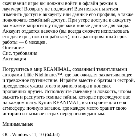
скачивания игры вы должны войти в офлайн режим в
лаунчере! Возврату не подлежит! Вам нельзя пытаться
изменить доступ к аккаунту или данные его профиля, а также
подключать семейный доступ. При утере доступа к аккаунту
вы можете запросить у поддержки новые данные для входа.
Аккаунт отдается навечно (вы всегда сможете использовать
его для игры, пока он работает), но гарантированный срок
работы — 6 месяцев.
Описание
Сис. требования
Активация
Погрузитесь в мир REANIMAL, созданный талантливыми
авторами Little Nightmares™, где вас ожидает захватывающее
и тревожное путешествие. Играйте вместе с братом и сестрой,
преодолевая ужасы этого мрачного мира в поисках
пропавших друзей. Используйте смекалку и ловкость, чтобы
выжить и распутать темные тайны, которые преследуют вас
на каждом шагу. Купив REANIMAL, вы откроете для себя
атмосферу, полную загадок, где каждое место хранит свою
историю и вызывает страх перед неизведанным.
Минимальные
ОС: Windows 11, 10 (64-bit)