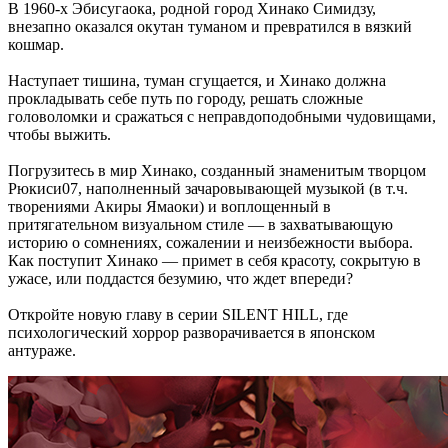
В 1960-х Эбисугаока, родной город Хинако Симидзу,
внезапно оказался окутан туманом и превратился в вязкий
кошмар.
Наступает тишина, туман сгущается, и Хинако должна
прокладывать себе путь по городу, решать сложные
головоломки и сражаться с неправдоподобными чудовищами,
чтобы выжить.
Погрузитесь в мир Хинако, созданный знаменитым творцом
Рюкиси07, наполненный зачаровывающей музыкой (в т.ч.
творениями Акиры Ямаоки) и воплощенный в
притягательном визуальном стиле — в захватывающую
историю о сомнениях, сожалении и неизбежности выбора.
Как поступит Хинако — примет в себя красоту, сокрытую в
ужасе, или поддастся безумию, что ждет впереди?
Откройте новую главу в серии SILENT HILL, где
психологический хоррор разворачивается в японском
антураже.