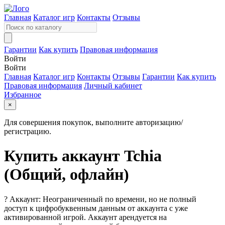
Главная
Каталог игр
Контакты
Отзывы
Гарантии
Как купить
Правовая информация
Войти
Войти
Главная
Каталог игр
Контакты
Отзывы
Гарантии
Как купить
Правовая информация
Личный кабинет
Избранное
×
Для совершения покупок, выполните авторизацию/
регистрацию.
Купить аккаунт Tchia
(Общий, офлайн)
?
Аккаунт: Неограниченный по времени, но не полный
доступ к цифробуквенным данным от аккаунта с уже
активированной игрой. Аккаунт арендуется на