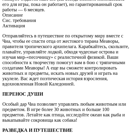
его для игры, пока он работает), но гарантированный срок
работы — 6 месяцев.
Описание
Сис. требования
Активация
Отправляйтесь в путешествие по открытому миру вместе с
Чиа, чтобы ее спасти отца от жестокого тирана Меаворы,
правителя тропического архипелага. Карабкайтесь, скользите,
плавайте, управляйте лодкой, обходя чудесные острова и
изучая мир-«песочницу» с реалистичной физикой. Ваши
способности к творчеству помогут вам в бою с тряпичными
солдатами Меаворы! А еще вы сможете контролировать
животных и предметы, искать новых друзей и играть на
укулеле. Вас ждет поэтическая история взросления,
вдохновленная Новой Каледонией.
ПЕРЕНОС ДУШИ
Особый дар Чиа позволяет управлять любым животным или
предметом. В игре более 30 животных и больше 100
предметов. Летайте как птица, исследуйте океан как рыба и
выкапывайте сокровища как собака!
РАЗВЕДКА И ПУТЕШЕСТВИЕ