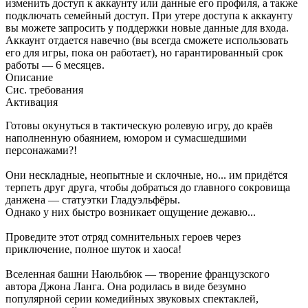
изменить доступ к аккаунту или данные его профиля, а также
подключать семейный доступ. При утере доступа к аккаунту
вы можете запросить у поддержки новые данные для входа.
Аккаунт отдается навечно (вы всегда сможете использовать
его для игры, пока он работает), но гарантированный срок
работы — 6 месяцев.
Описание
Сис. требования
Активация
Готовы окунуться в тактическую ролевую игру, до краёв
наполненную обаянием, юмором и сумасшедшими
персонажами?!
Они нескладные, неопытные и склочные, но... им придётся
терпеть друг друга, чтобы добраться до главного сокровища
данжена — статуэтки Гладуэльфёры.
Однако у них быстро возникает ощущение дежавю...
Проведите этот отряд сомнительных героев через
приключение, полное шуток и хаоса!
Вселенная башни Наюльбюк — творение французского
автора Джона Ланга. Она родилась в виде безумно
популярной серии комедийных звуковых спектаклей,