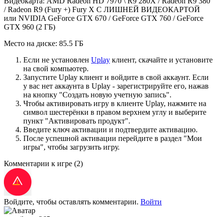
Видеокарта: AMD Radeon HD 7970 \ R9 280X / Radeon R9 380
/ Radeon R9 (Fury +) Fury X С ЛИШНЕЙ ВИДЕОКАРТОЙ
или NVIDIA GeForce GTX 670 / GeForce GTX 760 / GeForce
GTX 960 (2 ГБ)
Место на диске: 85.5 ГБ
Если не установлен
Uplay
клиент, скачайте и установите
на свой компьютер.
Запустите Uplay клиент и войдите в свой аккаунт. Если
у вас нет аккаунта в Uplay - зарегистрируйте его, нажав
на кнопку "Создать новую учетную запись".
Чтобы активировать игру в клиенте Uplay, нажмите на
символ шестерёнки в правом верхнем углу и выберите
пункт "Активировать продукт".
Введите ключ активации и подтвердите активацию.
После успешной активации перейдите в раздел "Мои
игры", чтобы загрузить игру.
Комментарии к игре
(2)
Войдите, чтобы оставлять комментарии.
Войти