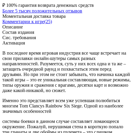
₽
100% гарантия возврата денежных средств
Более 5 тысяч положительных отзывов
Моментальная доставка товара
Комментарии к игре(25)
Описание
Состав издания
Сис. требования
Активация
В последнее время игровая индустрия все чаще встречает на
свои прилавки онлайн-шутеры самых разных
направленностей. Разумеется, суть у них всех одна и та же –
затащить очередной раунд и похвастаться этим перед
друзьями. Но при этом не стоит забывать, что начинка каждой
такой игры – это ее уникальная составляющая, новые режимы,
типы оружия и сражения с врагами, десятки карт и возможно
даже какой-никакой, но сюжет.
Именно это представляет всем уже успевшая полюбиться
многим Tom Clancys Rainbow Six Siege. Одной из наиболее
значимых особенностей
системы боевки в данном случае составляет ломающееся
окружение. Пожалуй, нерушимая стена в короткую попало
три гранаты и две обоймы из пулемета – это слишком